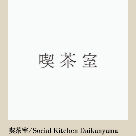
喫茶室/Social Kitchen Daikanyama