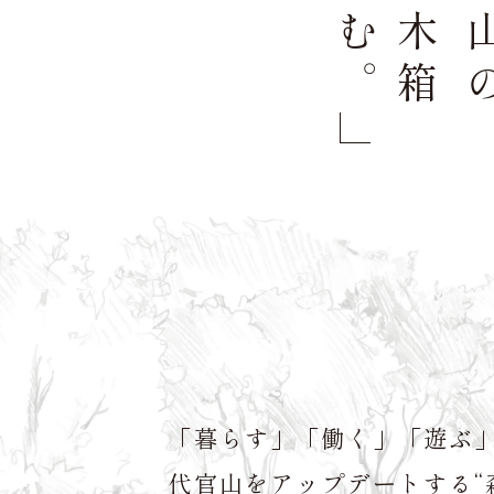
。
森
の
木
箱
に
棲
む
代官
「暮らす」「働く」「遊ぶ
代官山をアップデートする