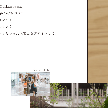
aikanyama。
森の木箱”では
つながり
えていく。
わりたかった代官山をデザインして。
image photo