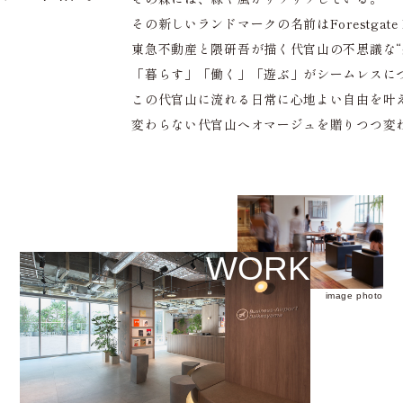
その新しいランドマークの名前はForestgate D
東急不動産と隈研吾が描く代官山の不思議な“
「暮らす」「働く」「遊ぶ」がシームレスに
この代官山に流れる日常に心地よい自由を叶
変わらない代官山へオマージュを贈りつつ変
WORK
image photo