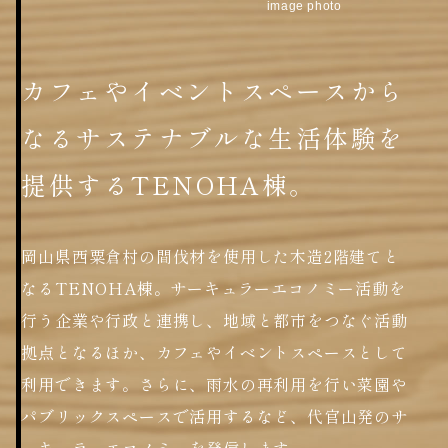
image photo
カフェやイベントスペースから
なる
サステナブルな生活体験を
提供する
TENOHA棟。
岡山県西粟倉村の間伐材を使用した木造2階建てと
なるTENOHA棟。サーキュラーエコノミー活動を
行う企業や行政と連携し、地域と都市をつなぐ活動
拠点となるほか、カフェやイベントスペースとして
利用できます。さらに、雨水の再利用を行い菜園や
パブリックスペースで活用するなど、代官山発のサ