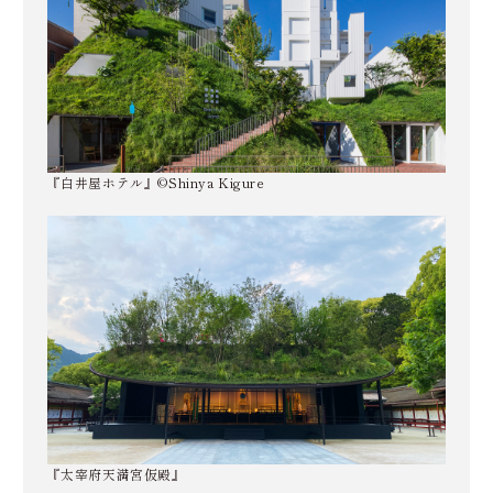
『白井屋ホテル』©Shinya Kigure
『太宰府天満宮仮殿』